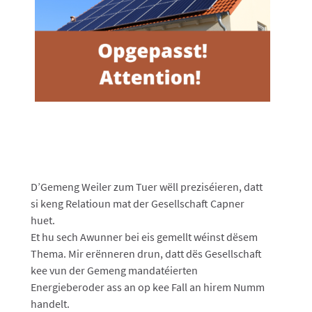
D’Gemeng Weiler zum Tuer wëll preziséieren, datt
si keng Relatioun mat der Gesellschaft Capner
huet.
Et hu sech Awunner bei eis gemellt wéinst dësem
Thema. Mir erënneren drun, datt dës Gesellschaft
kee vun der Gemeng mandatéierten
Energieberoder ass an op kee Fall an hirem Numm
handelt.