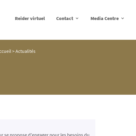
Reider virtuel
Contact
Media Centre
ccueil
>
Actualités
ur se propose d'engager pour les besoins du