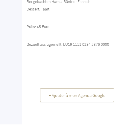
Réi gekachten Ham a Büntner Fleesch
Dessert: Taart
Präis: 45 Euro
Bezuelt ass ugemellt: LU19 1111 0234 5376 0000
+ Ajouter à mon Agenda Google