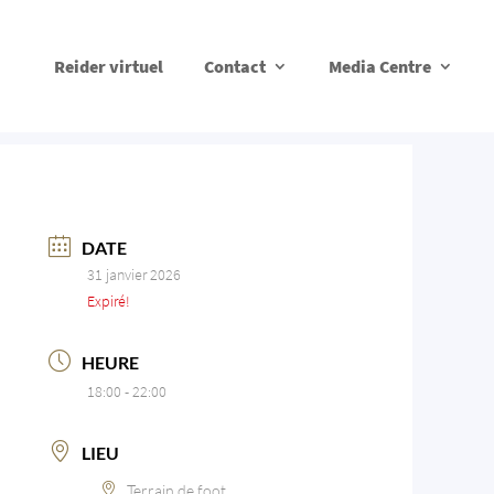
Reider virtuel
Contact
Media Centre
DATE
31 janvier 2026
Expiré!
HEURE
18:00 - 22:00
LIEU
Terrain de foot