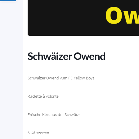
Schwäizer Owend
Schwäizer Owend vum FC Yellow Boys
Raclette à volonté
Frësche Kéis aus der Schwäiz:
6 Kéiszorten